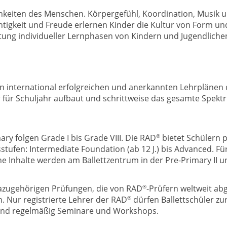
keiten des Menschen. Körpergefühl, Koordination, Musik un
chtigkeit und Freude erlernen Kinder die Kultur von Form u
ung individueller Lernphasen von Kindern und Jugendliche
n international erfolgreichen und anerkannten Lehrplänen
 für Schuljahr aufbaut und schrittweise das gesamte Spektru
®
ary folgen Grade I bis Grade VIII. Die RAD
bietet Schülern 
tufen: Intermediate Foundation (ab 12 J.) bis Advanced. Fü
 Inhalte werden am Ballettzentrum in der Pre-Primary II und
®
azugehörigen Prüfungen, die von RAD
-Prüfern weltweit a
®
. Nur registrierte Lehrer der RAD
dürfen Ballettschüler zu
and regelmäßig Seminare und Workshops.