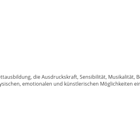
Eine Kunstform, die das ganze Leben positiv prägt.
ettausbildung, die Ausdruckskraft, Sensibilität, Musikalität
hysischen, emotionalen und künstlerischen Möglichkeiten 