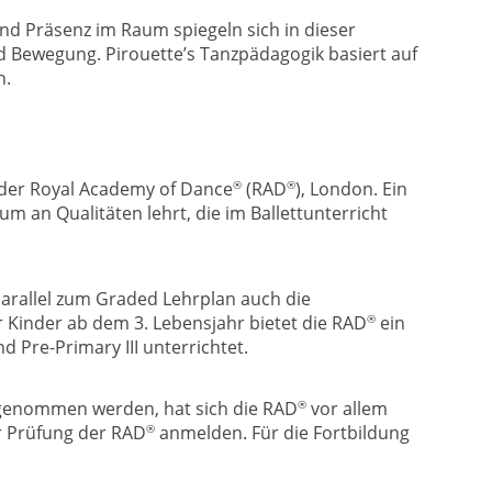
d Präsenz im Raum spiegeln sich in dieser
nd Bewegung. Pirouette’s Tanzpädagogik basiert auf
n.
®
®
 der Royal Academy of Dance
(RAD
), London. Ein
m an Qualitäten lehrt, die im Ballettunterricht
parallel zum Graded Lehrplan auch die
®
r Kinder ab dem 3. Lebensjahr bietet die RAD
ein
 Pre-Primary III unterrichtet.
®
bgenommen werden, hat sich die RAD
vor allem
®
r Prüfung der RAD
anmelden. Für die Fortbildung