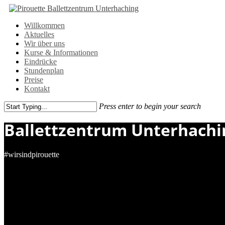
Skip
to
Menu
Willkommen
main
Aktuelles
content
Wir über uns
Kurse & Informationen
Eindrücke
Stundenplan
Preise
Kontakt
Press enter to begin your search
Close
Ballettzentrum Unterhachi
Search
#wirsindpirouette