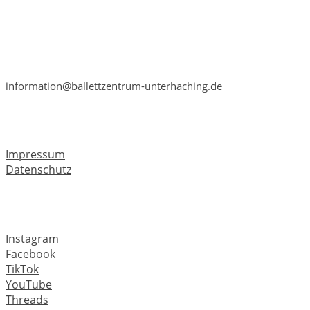
Südstraße 8
82008 Unterhaching
Telefon: +49 89 6659 3241
Telefax: +49 89 6659 3241
information@ballettzentrum-unterhaching.de
Rechtliches
Impressum
Datenschutz
Soziale Medien
Instagram
Facebook
TikTok
YouTube
Threads