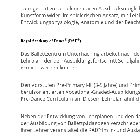
Tanz gehört zu den elementaren Ausdrucksmöglich
Kunstform wider. Im spielerischen Ansatz, mit Lei
Entwicklungsphysiologie, Anatomie und der Beacht
®
®
Royal Academy of Dance
(RAD
)
Das Ballettzentrum Unterhaching arbeitet nach de
Lehrplan, der den Ausbildungsfortschritt Schuljahr
erreicht werden können.
Den Vorstufen Pre-Primary I-III (3-5 Jahre) und Prim
berufsorientierten Vocational-Graded-Ausbildungss
Pre-Dance Curriculum an. Diesem Lehrplan ähnliche
Neben der Entwicklung von Lehrplänen und den d
der Ausbildung von Ballettpädagogen verschrieben
®
ihrer Lehrer veranstaltet die RAD
im In- und Ausl