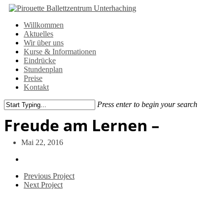
Skip
to
Menu
Willkommen
main
Aktuelles
content
Wir über uns
Kurse & Informationen
Eindrücke
Stundenplan
Preise
Kontakt
Press enter to begin your search
Close
Freude am Lernen –
Search
Mai 22, 2016
Previous Project
Next Project