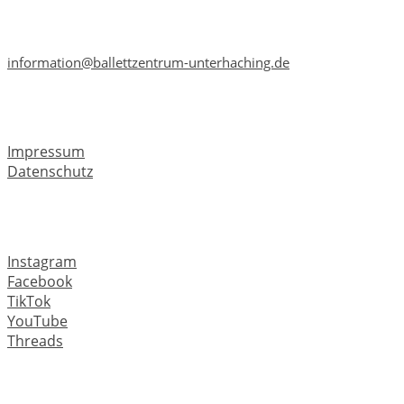
Telefon: +49 89 6659 3241
Telefax: +49 89 6659 3241
information@ballettzentrum-unterhaching.de
Rechtliches
Impressum
Datenschutz
Soziale Medien
Instagram
Facebook
TikTok
YouTube
Threads
#wirsindpirouette