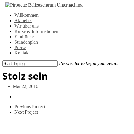
Skip
to
Menu
Willkommen
main
Aktuelles
content
Wir über uns
Kurse & Informationen
Eindrücke
Stundenplan
Preise
Kontakt
Press enter to begin your search
Close
Stolz sein
Search
Mai 22, 2016
Previous Project
Next Project