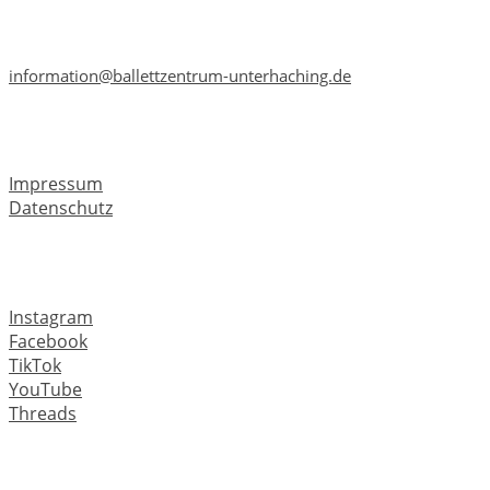
Telefon: +49 89 6659 3241
Telefax: +49 89 6659 3241
information@ballettzentrum-unterhaching.de
Rechtliches
Impressum
Datenschutz
Soziale Medien
Instagram
Facebook
TikTok
YouTube
Threads
#wirsindpirouette